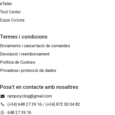
eTaller
Test Center
Espai Ciclista
Termes i condicions
Enviaments i cancel·lació de comandes
Devolució i reemborsament
Política de Cookies
Privadesa i protecció de dades
Posa't en contacte amb nosaltres
rampicycling@gmail.com
(+34) 648 27 39 16
/
(+34) 872 00 04 82
648 27 39 16