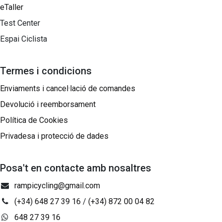
eTaller
Test Center
Espai Ciclista
Termes i condicions
Enviaments i cancel·lació de comandes
Devolució i reemborsament
Política de Cookies
Privadesa i protecció de dades
Posa't en contacte amb nosaltres
rampicycling@gmail.com
(+34) 648 27 39 16
/
(+34) 872 00 04 82
648 27 39 16