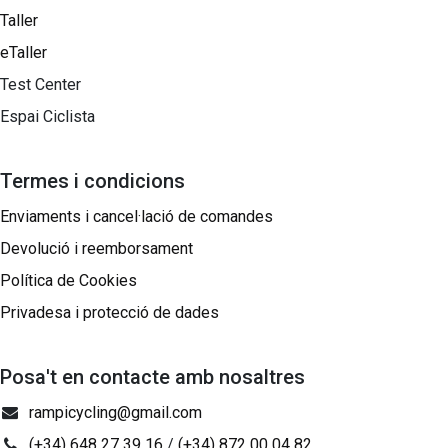
Taller
eTaller
Test Center
Espai Ciclista
Termes i condicions
Enviaments i cancel·lació de comandes
Devolució i reemborsament
Política de Cookies
Privadesa i protecció de dades
Posa't en contacte amb nosaltres
rampicycling@gmail.com
(+34) 648 27 39 16
/
(+34) 872 00 04 82