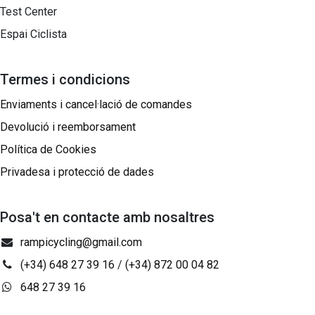
Test Center
Espai Ciclista
Termes i condicions
Enviaments i cancel·lació de comandes
Devolució i reemborsament
Política de Cookies
Privadesa i protecció de dades
Posa't en contacte amb nosaltres
rampicycling@gmail.com
(+34) 648 27 39 16
/
(+34) 872 00 04 82
648 27 39 16