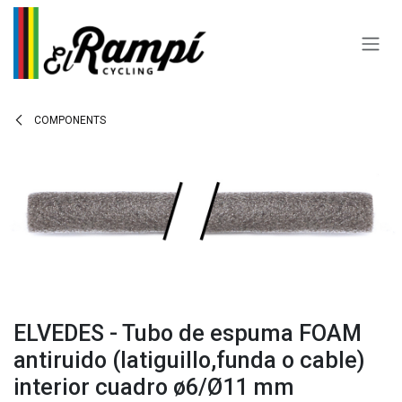
Skip to Content
COMPONENTS
ELVEDES - Tubo de espuma FOAM
antiruido (latiguillo,funda o cable)
interior cuadro ø6/Ø11 mm