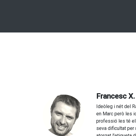
Francesc X
Ideòleg i nét del 
en Marc però les 
professió les té el
seva dificultat per
atorgat l'etiqueta 