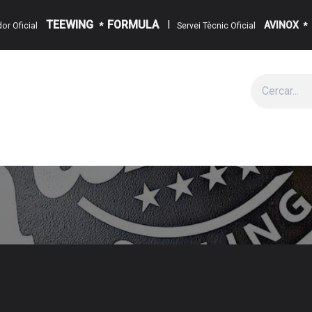
TEEWING
FORMULA
I
AVINOX
ïdor Oficial
*
Servei Tècnic Oficial
*
g
Cita
Esdeveniments
Sobre Nosaltres
Notícies
Contact