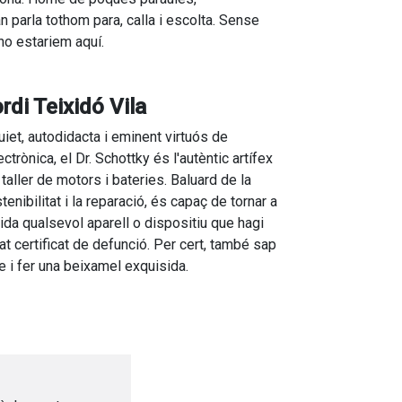
n parla tothom para, calla i escolta. Sense
 no estariem aquí.
rdi Teixidó Vila
uiet, autodidacta i eminent virtuós de
lectrònica, el Dr. Schottky és l'autèntic artífex
 taller de motors i bateries. Baluard de la
tenibilitat i la reparació, és capaç de tornar a
vida qualsevol aparell o dispositiu que hagi
at certificat de defunció. Per cert, també sap
re i fer una beixamel exquisida.