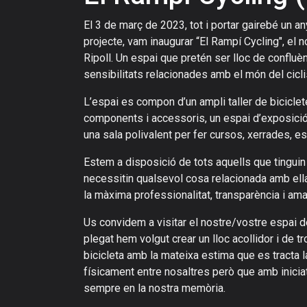
El 3 de març de 2023, tot i portar gairebé un an
projecte, vam inaugurar “El Rampí Cycling", el n
Ripoll. Un espai que pretén ser lloc de confluèn
sensibilitats relacionades amb el món del cic
L’espai es compon d’un ampli taller de biciclet
components i accessoris, un espai d’exposició 
una sala polivalent per fer cursos, xerrades, e
Estem a disposició de tots aquells que tinguin o
necessitin qualsevol cosa relacionada amb ella
la màxima professionalitat, transparència i amab
Us convidem a visitar el nostre/vostre espai de
plegat hem volgut crear un lloc acollidor i de tr
bicicleta amb la mateixa estima que es tracta 
físicament entre nosaltres però que amb inici
sempre en la nostra memòria.