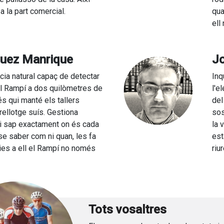
 la part comercial.
qua
ell
guez Manrique
Jo
cia natural capaç de detectar
Inq
el Rampí a dos quilòmetres de
l'e
és qui manté els tallers
del
rellotge suís. Gestiona
sos
i sap exactament on és cada
la 
se saber com ni quan, les fa
est
ies a ell el Rampí no només
riu
Tots vosaltres