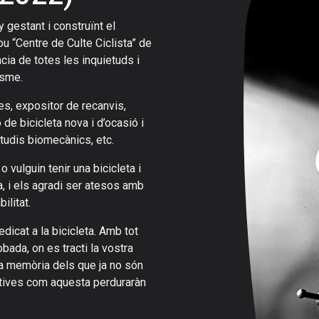
y gestant i construïnt el
ou “Centre de Culte Ciclista” de
cia de totes les inquietuds i
lisme.
es, expositor de recanvis,
de bicicleta nova i d’ocasió i
studis biomecànics, etc.
 vulguin tenir una bicicleta i
, i els agradi ser atesos amb
ilitat.
dicat a la bicicleta. Amb tot
obada, on es tracti la vostra
la memòria dels que ja no són
atives com aquesta perduraràn