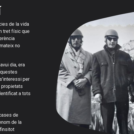
í
ies de la vida
 tret físic que
herència
 mateix no
vui dia, era
 aquestes
'interessi per
 propietats
entificat a tots
 cases de
enom de la
insitot