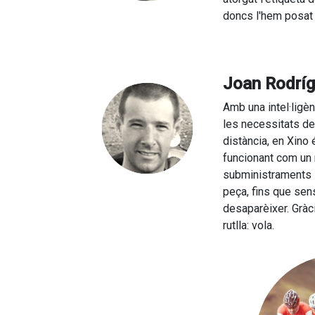
doncs l'hem posat a
Joan Rodrí
Amb una intel·ligèn
les necessitats d
distància, en Xino 
funcionant com un 
subministraments 
peça, fins que sen
desaparèixer. Gràc
rutlla: vola.