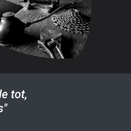
e tot,
s"