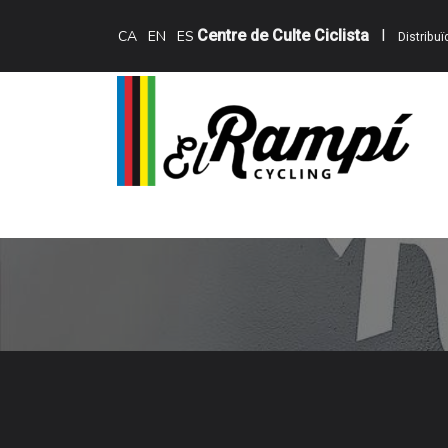
Skip to Content
Centre de Culte Ciclista
I
CA
EN
ES
Distribu
Inici
Teewing Ebikes
Serveis
Catàle