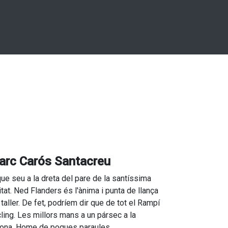
arc Carós Santacreu
que seu a la dreta del pare de la santíssima
nitat. Ned Flanders és l'ànima i punta de llança
 taller. De fet, podríem dir que de tot el Rampí
ling. Les millors mans a un pársec a la
ona. Home de poques paraules,