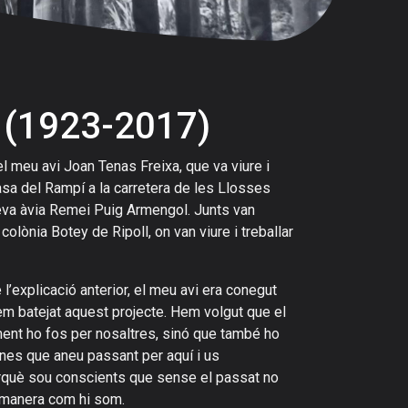
 (1923-2017)
 meu avi Joan Tenas Freixa, que va viure i
asa del Rampí a la carretera de les Llosses
eva àvia Remei Puig Armengol. Junts van
olònia Botey de Ripoll, on van viure i treballar
l’explicació anterior, el meu avi era conegut
 batejat aquest projecte. Hem volgut que el
ament ho fos per nosaltres, sinó que també ho
nes que aneu passant per aquí i us
erquè sou conscients que sense el passat no
a manera com hi som.