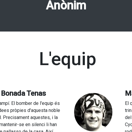
Anònim
L'equip
. Bonada Tenas
M
Rampí. El bomber de l'equip és
El 
idees pròpies d'aquesta noble
tri
l. Precisament aquestes, i la
del
 mantenir-se en silenci li han
Cyc
de pallasso de la casa. Així
rod