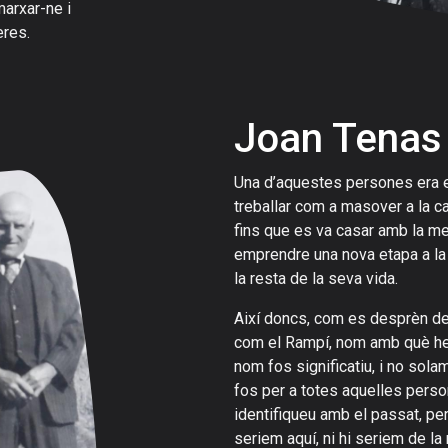
arxar-ne i
eres.
Joan Tenas
Una d’aquestes persones era el
treballar com a masover a la c
fins que es va casar amb la m
emprendre una nova etapa a la c
la resta de la seva vida.
Així doncs, com es desprèn de 
com el Rampí, nom amb què hem
nom fos significatiu, i no sol
fos per a totes aquelles perso
identifiqueu amb el passat, p
seriem aquí, ni hi seriem de l