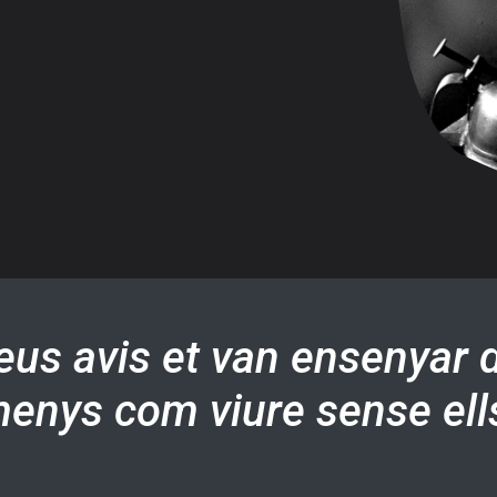
teus avis et van ensenyar d
enys com viure sense ell