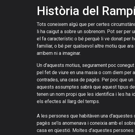
Història del Ramp
Tots coneixem algú que per certes circumstànc
li ha caigut a sobre un sobrenom. Pot ser per un
el fa característic o bé perquè li ve donat per 
familiar, o bé per qualsevol altre motiu que ara
arribem ni a imaginar.
Un d’aquests motius, segurament poc conegut a
pel fet de viure en una masia o com diem per
contrades, una casa de pagès. Per poc que un s
aquests assumptes sabrà que aquest tipus de
tenen un nom propi que les identifica i les ha id
els efectes al llarg del temps.
A les persones que habitàven una d'aquestes
pagès se’ls anomenava i coneixia amb el sobr
casa en qüestió. Moltes d’aquestes persones f