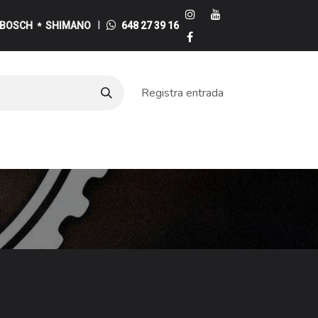
I
BOSCH
SHIMANO
648 27 39 16
*
Registra entrada
e