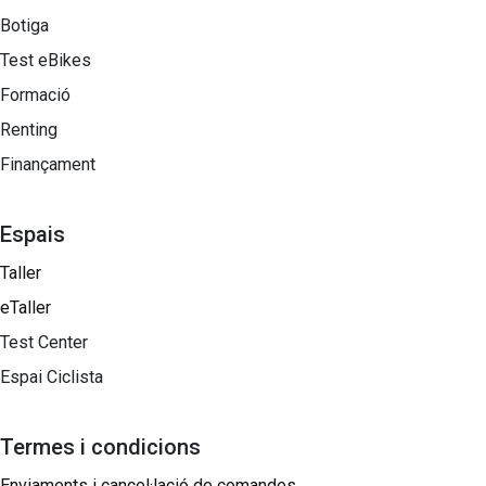
Botiga
Test eBikes
Formació
Renting
Finançament
Espais
Taller
eTaller
Test Center
Espai Ciclista
Termes i condicions
Enviaments i cancel·lació de comandes