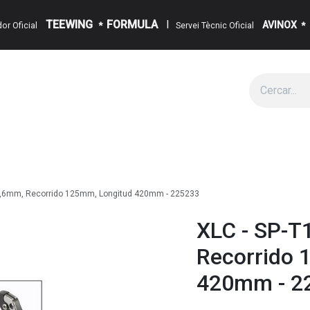
TEEWING
FORMULA
I
AVINOX
ïdor Oficial
*
Servei Tècnic Oficial
*
g
Cita
Esdeveniments
Sobre Nosaltres
Notícies
Contact
Ø31,6mm, Recorrido 125mm, Longitud 420mm - 225233
XLC - SP-T
Recorrido 
420mm - 2