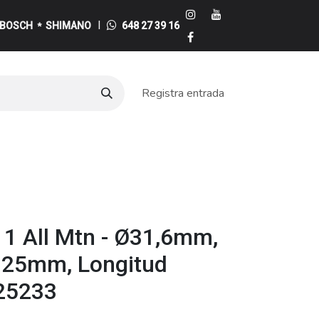
I
BOSCH
SHIMANO
648 27 39 16
*
Registra entrada
e
11 All Mtn - Ø31,6mm,
125mm, Longitud
25233