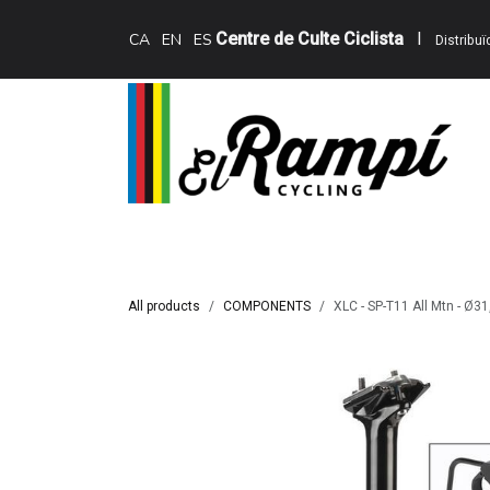
Skip to Content
Centre de Culte Ciclista
I
CA
EN
ES
Distribu
Inici
Teewing Ebikes
Serveis
Catàle
All products
COMPONENTS
XLC - SP-T11 All Mtn - 