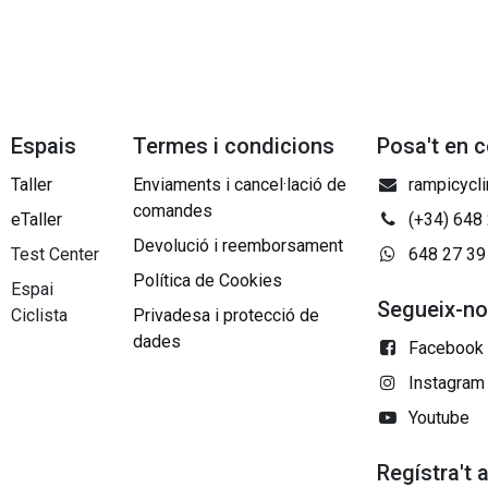
Espais
Termes i condicions
Posa't en 
Taller
Enviaments i cancel·lació de
rampicycl
comandes
eTaller
(+34) 648
Devolució i reemborsament
Test Center
648 27 39
Política de Cookies
Espai
Segueix-n
Ciclista
Privadesa i protecció de
dades
Facebook
Instagram
Youtube
Regístra't 