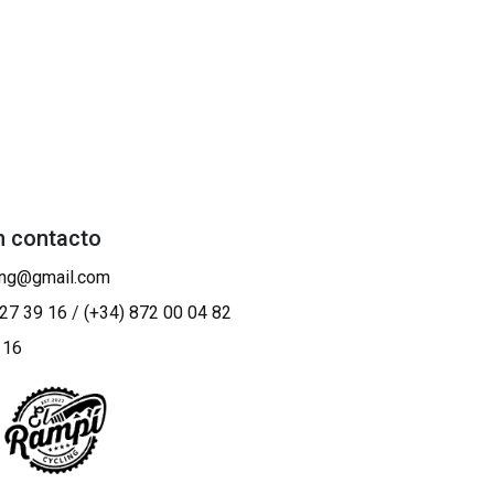
n contacto
ing@gmail.com
 27 39 16
/
(+34) 872 00 04 82
 16