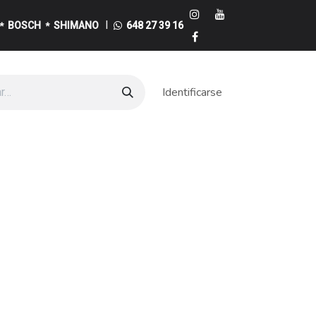
I
BOSCH
SHIMANO
648 27 39 16
*
*
Identificarse