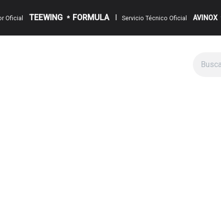
TEEWING
FORMULA
I
AVINOX
dor Oficial
*
Servicio Técnico Oficial
logo
Cita
Eventos
Sobre Nosotros
Noticias
Contacto