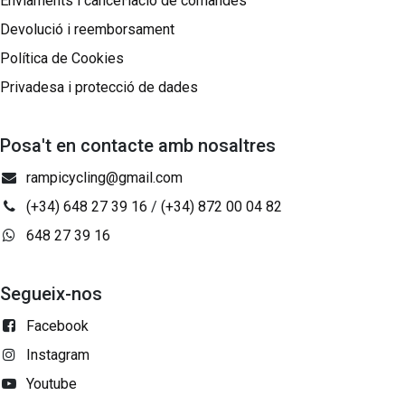
Enviaments i cancel·lació de comandes
Devolució i reemborsament
Política de Cookies
Privadesa i protecció de dades
Posa't en contacte amb nosaltres
rampicycling@gmail.com
(+34) 648 27 39 16
/
(+34) 872 00 04 82
648 27 39 16
Segueix-nos
Facebook
Instagram
Youtube