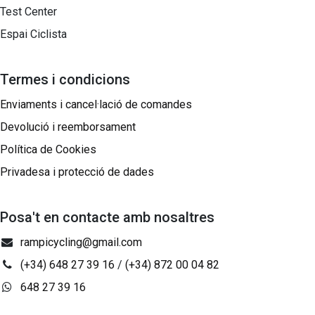
Test Center
Espai Ciclista
Termes i condicions
Enviaments i cancel·lació de comandes
Devolució i reemborsament
Política de Cookies
Privadesa i protecció de dades
Posa't en contacte amb nosaltres
rampicycling@gmail.com
(+34) 648 27 39 16
/
(+34) 872 00 04 82
648 27 39 16