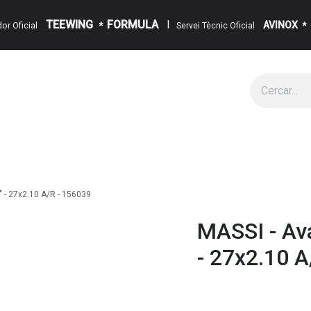
TEEWING
FORMULA
I
AVINOX
ïdor Oficial
*
Servei Tècnic Oficial
*
g
Cita
Esdeveniments
Sobre Nosaltres
Notícies
Contact
" - 27x2.10 A/R - 156039
MASSI - Ava
- 27x2.10 A