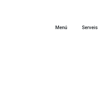
Menú
Serveis
Inici
Taller
Seveis
eTaller
Catàleg
Botiga
Cita
Test eBikes
Esdeveniments
Formació
Notícies
Renting
Sobre Nosaltres​
Finançament
Contacte