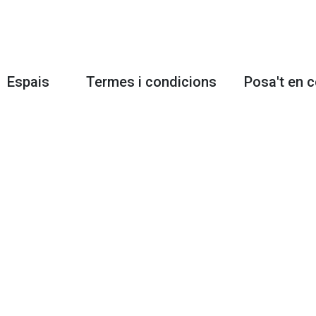
Espais
Termes i condicions
Posa't en 
Taller
Enviaments i cancel·lació de
rampicycl
comandes
eTaller
(+34) 648
Devolució i reemborsament
Test Center
648 27 39
Política de Cookies
Espai
Segueix-n
Ciclista
Privadesa i protecció de
dades
Facebook
Instagram
Youtube
Regístra't 