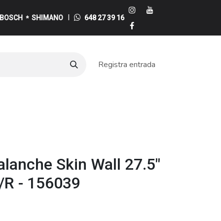
I
BOSCH
SHIMANO
648 27 39 16
*
Registra entrada
e
lanche Skin Wall 27.5"
/R - 156039