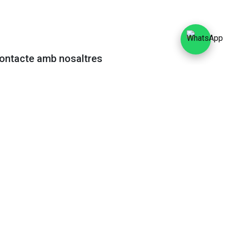
contacte amb nosaltres
ing@gmail.com
 27 39 16
/
(+34) 872 00 04 82
 16
os
a la nosta newsletter