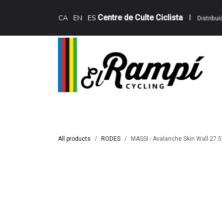
Skip to Content
Centre de Culte Ciclista
I
CA
EN
ES
Distribu
Inici
Teewing Ebikes
Serveis
Catàle
All products
RODES
MASSI - Avalanche Skin Wall 27.5