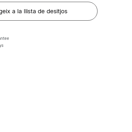
eix a la llista de desitjos
antee
ys