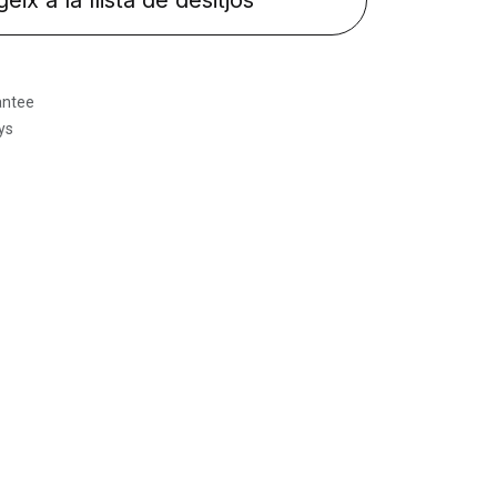
eix a la llista de desitjos
antee
ys