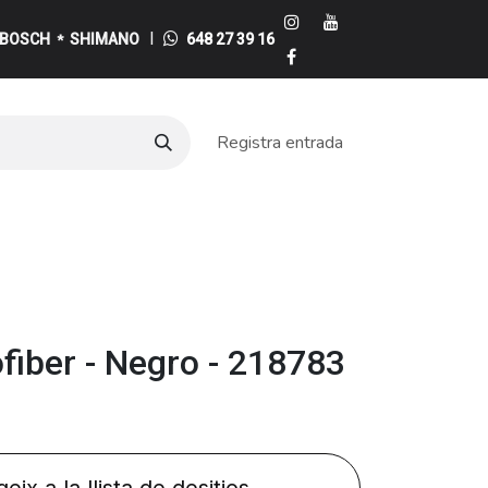
I
BOSCH
SHIMANO
648 27 39 16
*
Registra entrada
e
fiber - Negro - 218783