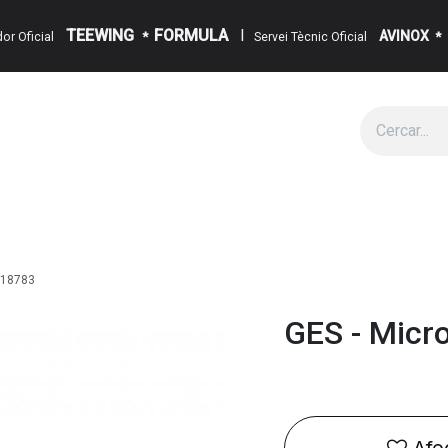
TEEWING
FORMULA
I
AVINOX
ïdor Oficial
*
Servei Tècnic Oficial
*
g
Cita
Esdeveniments
Sobre Nosaltres
Notícies
Contact
 218783
GES - Micro