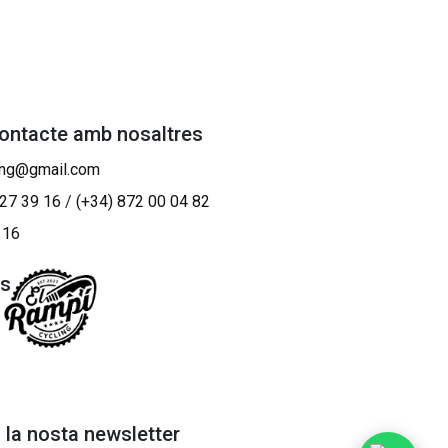
contacte amb nosaltres
ing@gmail.com
 27 39 16
/
(+34) 872 00 04 82
 16
os
a la nosta newsletter