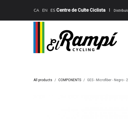
Skip to Content
Centre de Culte Ciclista
I
CA
EN
ES
Distribu
Inici
Teewing Ebikes
Serveis
Catàle
All products
COMPONENTS
GES - Microfiber - Negro -