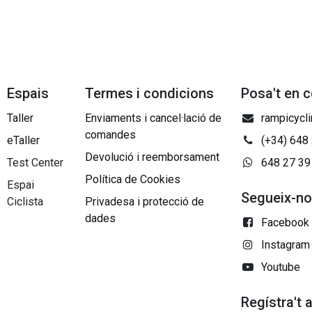
Espais
Termes i condicions
Posa't en 
Taller
Enviaments i cancel·lació de
rampicycl
comandes
eTaller
(+34) 648
Devolució i reemborsament
Test Center
648 27 39
Política de Cookies
Espai
Segueix-n
Ciclista
Privadesa i protecció de
dades
Facebook
Instagram
Youtube
Regístra't 