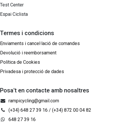
Test Center
Espai Ciclista
Termes i condicions
Enviaments i cancel·lació de comandes
Devolució i reemborsament
Política de Cookies
Privadesa i protecció de dades
Posa't en contacte amb nosaltres
rampicycling@gmail.com
(+34) 648 27 39 16
/
(+34) 872 00 04 82
648 27 39 16