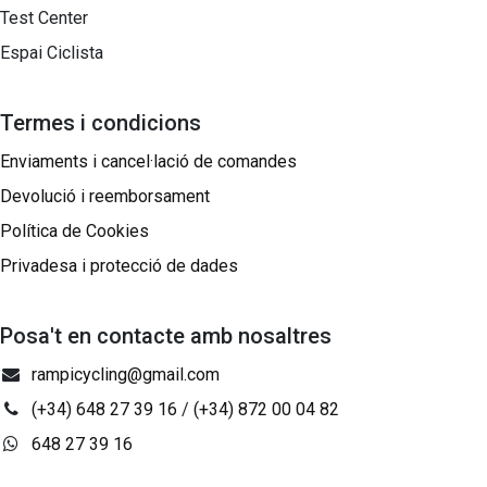
Test Center
Espai Ciclista
Termes i condicions
Enviaments i cancel·lació de comandes
Devolució i reemborsament
Política de Cookies
Privadesa i protecció de dades
Posa't en contacte amb nosaltres
rampicycling@gmail.com
(+34) 648 27 39 16
/
(+34) 872 00 04 82
648 27 39 16