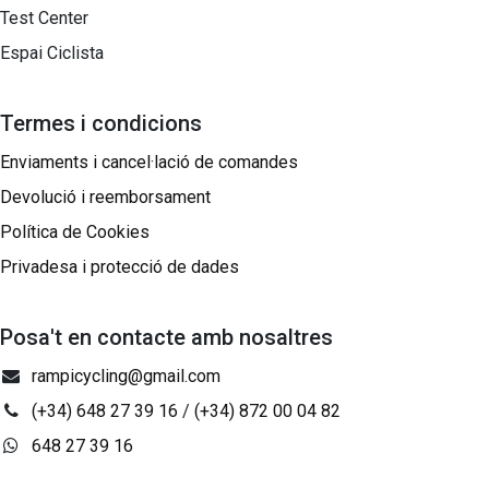
Test Center
Espai Ciclista
Termes i condicions
Enviaments i cancel·lació de comandes
Devolució i reemborsament
Política de Cookies
Privadesa i protecció de dades
Posa't en contacte amb nosaltres
rampicycling@gmail.com
(+34) 648 27 39 16
/
(+34) 872 00 04 82
648 27 39 16