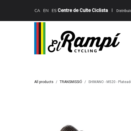
Skip to Content
Centre de Culte Ciclista
I
CA
EN
ES
Distribu
Inici
Teewing Ebikes
Serveis
Catàle
All products
TRANSMISSIÓ
SHIMANO - M520 - Plateado