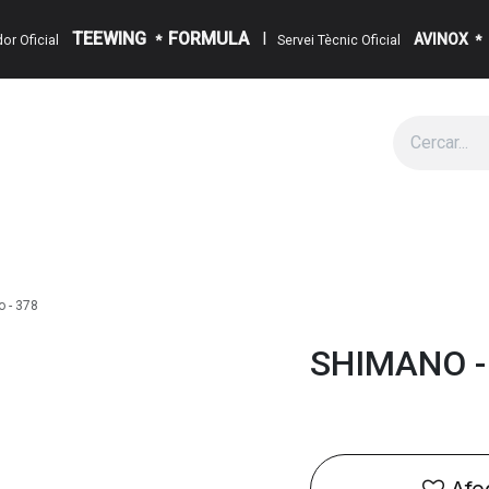
TEEWING
FORMULA
I
AVINOX
ïdor Oficial
*
Servei Tècnic Oficial
*
g
Cita
Esdeveniments
Sobre Nosaltres
Notícies
Contact
 - 378
SHIMANO - 