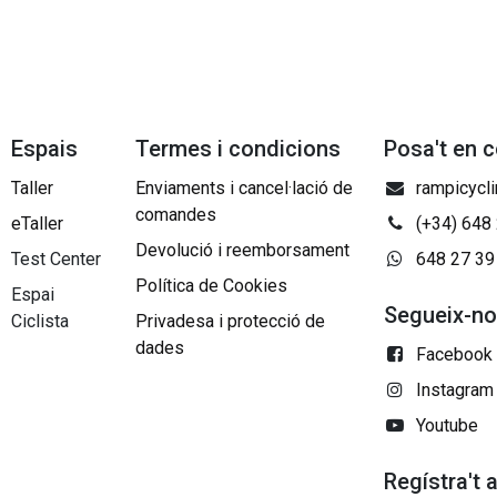
Espais
Termes i condicions
Posa't en 
Taller
Enviaments i cancel·lació de
rampicycl
comandes
eTaller
(+34) 648
Devolució i reemborsament
Test Center
648 27 39
Política de Cookies
Espai
Segueix-n
Ciclista
Privadesa i protecció de
dades
Facebook
Instagram
Youtube
Regístra't 