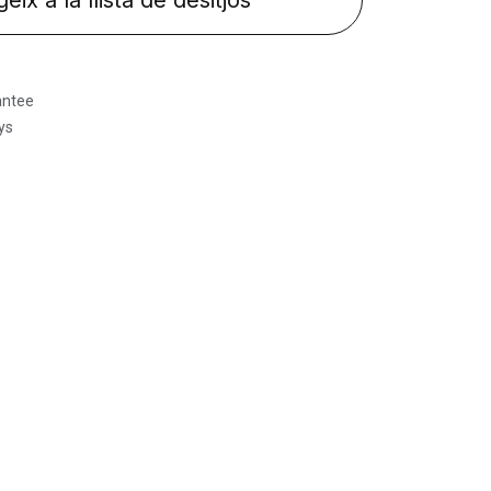
eix a la llista de desitjos
antee
ys