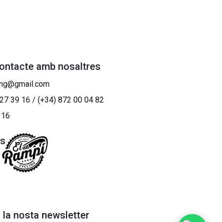
contacte amb nosaltres
ing@gmail.com
 27 39 16
/
(+34) 872 00 04 82
 16
os
a la nosta newsletter