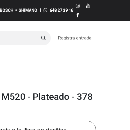
I
BOSCH
SHIMANO
648 27 39 16
*
Registra entrada
e
M520 - Plateado - 378