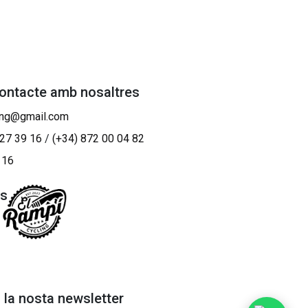
contacte amb nosaltres
ing@gmail.com
 27 39 16
/
(+34) 872 00 04 82
 16
os
a la nosta newsletter