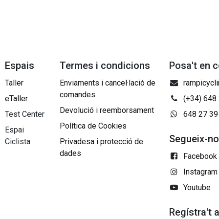
Espais
Termes i condicions
Posa't en 
Taller
Enviaments i cancel·lació de
rampicycl
comandes
eTaller
(+34) 648
Devolució i reemborsament
Test Center
648 27 39
Política de Cookies
Espai
Segueix-n
Ciclista
Privadesa i protecció de
dades
Facebook
Instagram
Youtube
Regístra't 