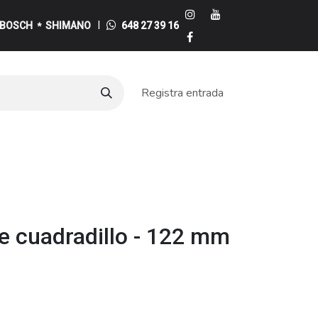
I
BOSCH
SHIMANO
648 27 39 16
*
Registra entrada
e
e cuadradillo - 122 mm