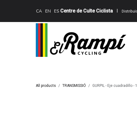
Skip to Content
Centre de Culte Ciclista
I
CA
EN
ES
Distribu
Inici
Teewing Ebikes
Serveis
Catàle
All products
TRANSMISSIÓ
GURPIL - Eje cuadradillo -