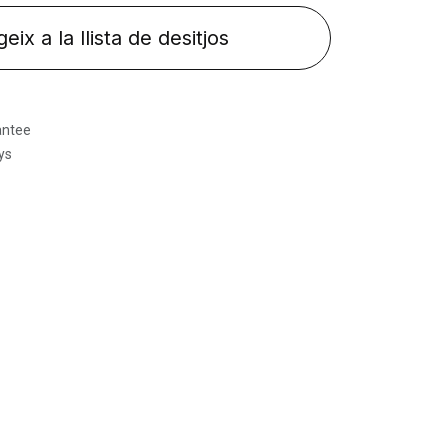
eix a la llista de desitjos
antee
ys