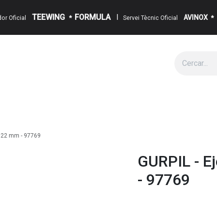
TEEWING
FORMULA
I
AVINOX
ïdor Oficial
*
Servei Tècnic Oficial
*
g
Cita
Esdeveniments
Sobre Nosaltres
Notícies
Contact
 122 mm - 97769
GURPIL - Ej
- 97769