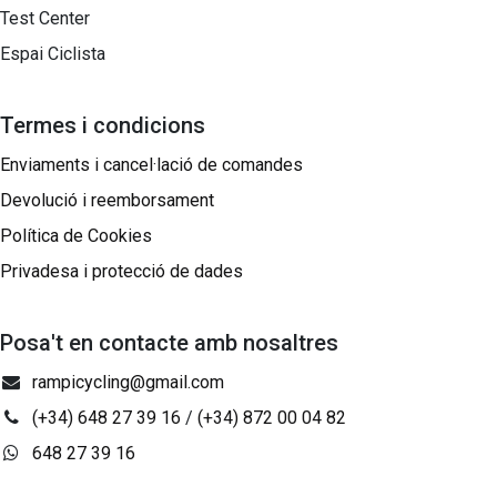
Test Center
Espai Ciclista
Termes i condicions
Enviaments i cancel·lació de comandes
Devolució i reemborsament
Política de Cookies
Privadesa i protecció de dades
Posa't en contacte amb nosaltres
rampicycling@gmail.com
(+34) 648 27 39 16
/
(+34) 872 00 04 82
648 27 39 16