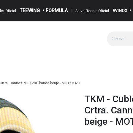
TEEWING
FORMULA
I
AVINOX
ïdor Oficial
*
Servei Tècnic Oficial
*
g
Cita
Esdeveniments
Sobre Nosaltres
Notícies
Contact
) Crtra. Cannes 700X28C banda beige - MOTKM451
TKM - Cubi
Crtra. Can
beige - M