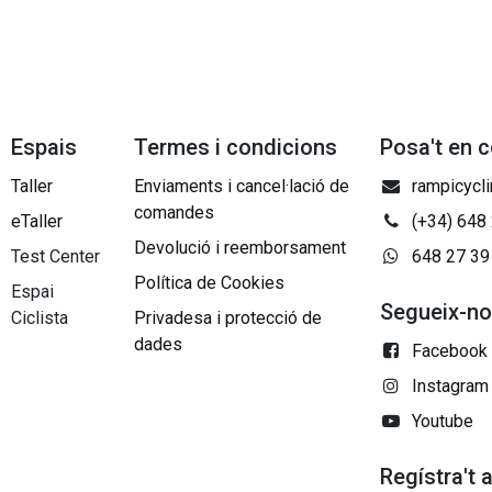
Espais
Termes i condicions
Posa't en 
Taller
Enviaments i cancel·lació de
rampicycl
comandes
eTaller
(+34) 648
Devolució i reemborsament
Test Center
648 27 39
Política de Cookies
Espai
Segueix-n
Ciclista
Privadesa i protecció de
dades
Facebook
Instagram
Youtube
Regístra't 