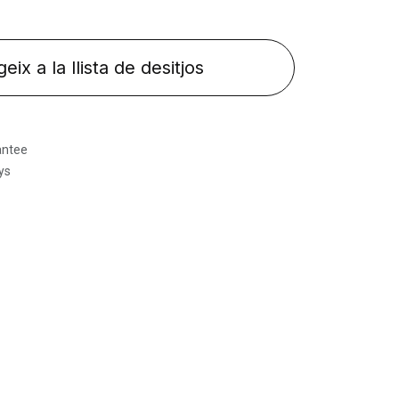
eix a la llista de desitjos
antee
ys