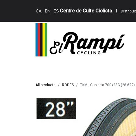
Skip to Content
Centre de Culte Ciclista
I
CA
EN
ES
Distribu
Inici
Teewing Ebikes
Serveis
Catàle
All products
RODES
TKM - Cubierta 700x28C (28-622