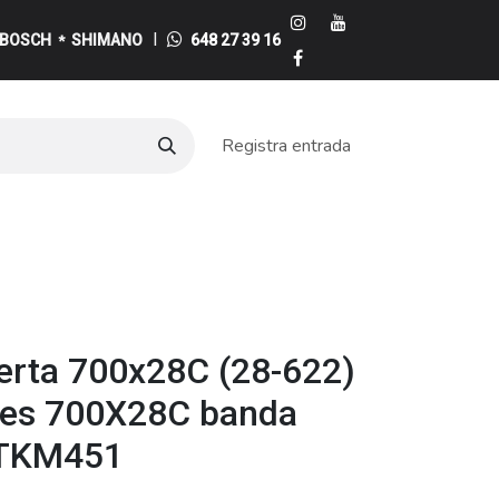
I
BOSCH
SHIMANO
648 27 39 16
*
Registra entrada
e
erta 700x28C (28-622)
nes 700X28C banda
OTKM451