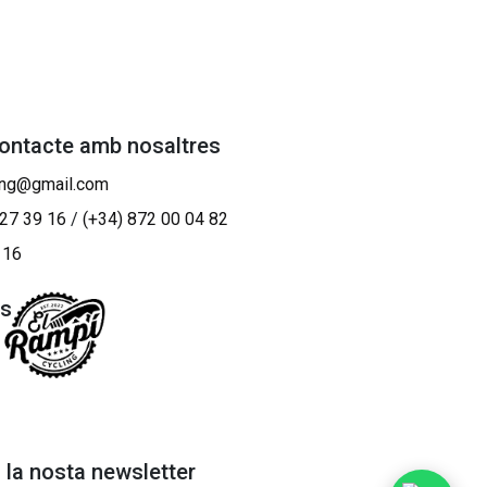
contacte amb nosaltres
ing@gmail.com
 27 39 16
/
(+34) 872 00 04 82
 16
os
a la nosta newsletter