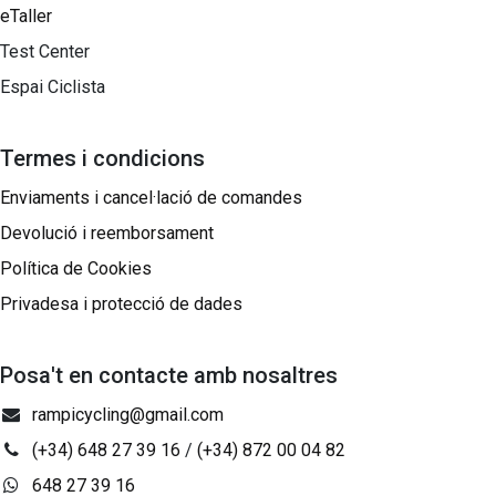
eTaller
Test Center
Espai Ciclista
Termes i condicions
Enviaments i cancel·lació de comandes
Devolució i reemborsament
Política de Cookies
Privadesa i protecció de dades
Posa't en contacte amb nosaltres
rampicycling@gmail.com
(+34) 648 27 39 16
/
(+34) 872 00 04 82
648 27 39 16