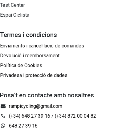
Test Center
Espai Ciclista
Termes i condicions
Enviaments i cancel·lació de comandes
Devolució i reemborsament
Política de Cookies
Privadesa i protecció de dades
Posa't en contacte amb nosaltres
rampicycling@gmail.com
(+34) 648 27 39 16
/
(+34) 872 00 04 82
648 27 39 16