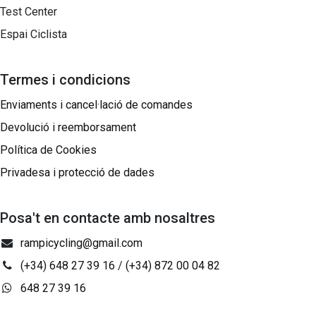
Test Center
Espai Ciclista
Termes i condicions
Enviaments i cancel·lació de comandes
Devolució i reemborsament
Política de Cookies
Privadesa i protecció de dades
Posa't en contacte amb nosaltres
rampicycling@gmail.com
(+34) 648 27 39 16
/
(+34) 872 00 04 82
648 27 39 16