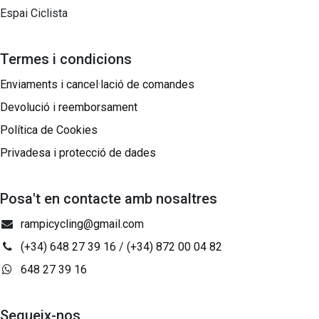
Espai Ciclista
Termes i condicions
Enviaments i cancel·lació de comandes
Devolució i reemborsament
Política de Cookies
Privadesa i protecció de dades
Posa't en contacte amb nosaltres
rampicycling@gmail.com
(+34) 648 27 39 16
/
(+34) 872 00 04 82
648 27 39 16
Segueix-nos