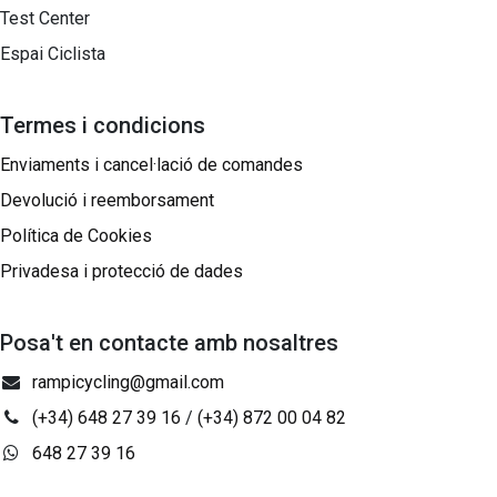
Test Center
Espai Ciclista
Termes i condicions
Enviaments i cancel·lació de comandes
Devolució i reemborsament
Política de Cookies
Privadesa i protecció de dades
Posa't en contacte amb nosaltres
rampicycling@gmail.com
(+34) 648 27 39 16
/
(+34) 872 00 04 82
648 27 39 16