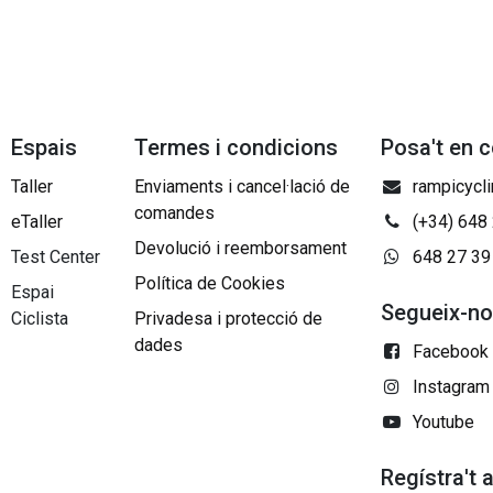
Espais
Termes i condicions
Posa't en 
Taller
Enviaments i cancel·lació de
rampicycl
comandes
eTaller
(+34) 648
Devolució i reemborsament
Test Center
648 27 39
Política de Cookies
Espai
Segueix-n
Ciclista
Privadesa i protecció de
dades
Facebook
Instagram
Youtube
Regístra't 