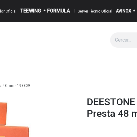
TEEWING
FORMULA
I
AVINOX
ïdor Oficial
*
Servei Tècnic Oficial
*
g
Cita
Esdeveniments
Sobre Nosaltres
Notícies
Contact
ta 48 mm - 198809
DEESTONE -
Presta 48 