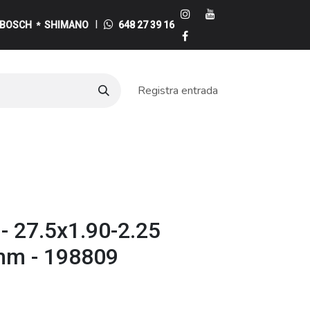
I
BOSCH
SHIMANO
648 27 39 16
*
Registra entrada
e
 27.5x1.90-2.25
mm - 198809