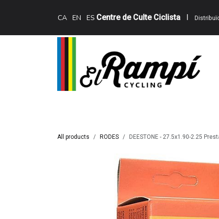
Skip to Content
Centre de Culte Ciclista
I
CA
EN
ES
Distribu
Inici
Teewing Ebikes
Serveis
Catàle
All products
RODES
DEESTONE - 27.5x1.90-2.25 Pres