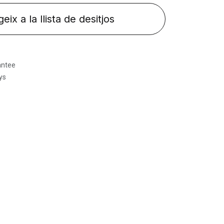
eix a la llista de desitjos
antee
ys