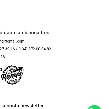
contacte amb nosaltres
ing@gmail.com
 27 39 16
/
(+34) 872 00 04 82
 16
os
a la nosta newsletter