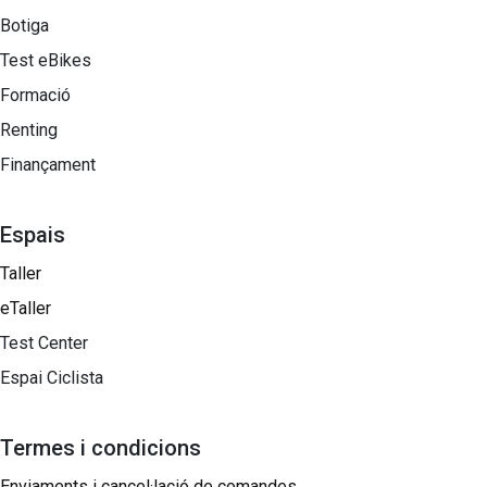
Botiga
Test eBikes
Formació
Renting
Finançament
Espais
Taller
eTaller
Test Center
Espai Ciclista
Termes i condicions
Enviaments i cancel·lació de comandes