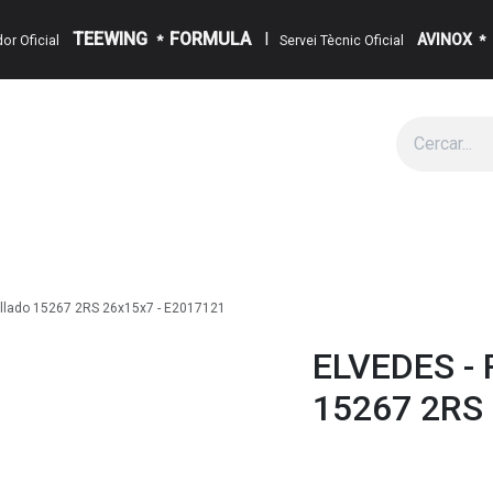
TEEWING
FORMULA
I
AVINOX
ïdor Oficial
*
Servei Tècnic Oficial
*
g
Cita
Esdeveniments
Sobre Nosaltres
Notícies
Contact
llado 15267 2RS 26x15x7 - E2017121
ELVEDES - 
15267 2RS 