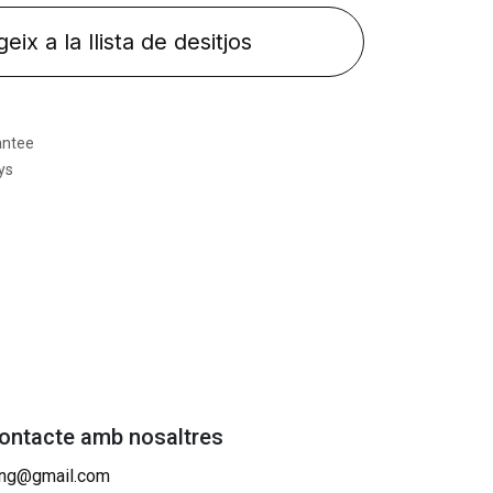
eix a la llista de desitjos
antee
ys
contacte amb nosaltres
ing@gmail.com