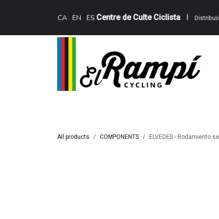
Skip to Content
Centre de Culte Ciclista
I
CA
EN
ES
Distribu
Inici
Teewing Ebikes
Serveis
Catàle
All products
COMPONENTS
ELVEDES - Rodamiento se