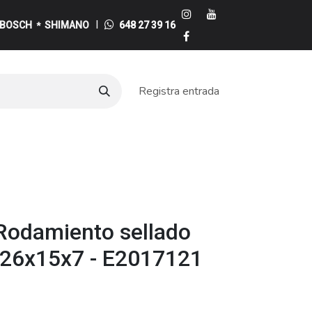
I
BOSCH
SHIMANO
648 27 39 16
*
Registra entrada
e
Rodamiento sellado
26x15x7 - E2017121