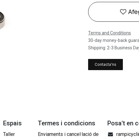
Afeg
Terms and Conditions
30-day money-back guar
Shipping: 2-3 Business Da
Contacta'ns
Espais
Termes i condicions
Posa't en 
Taller
Enviaments i cancel·lació de
rampicycl