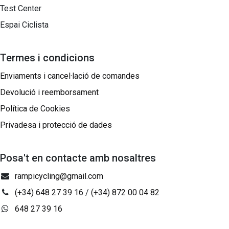
Test Center
Espai Ciclista
Termes i condicions
Enviaments i cancel·lació de comandes
Devolució i reemborsament
Política de Cookies
Privadesa i protecció de dades
Posa't en contacte amb nosaltres
rampicycling@gmail.com
(+34) 648 27 39 16
/
(+34) 872 00 04 82
648 27 39 16