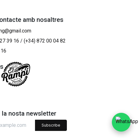
contacte amb nosaltres
ing@gmail.com
 27 39 16
/
(+34) 872 00 04 82
 16
os
a la nosta newsletter
Subscribe