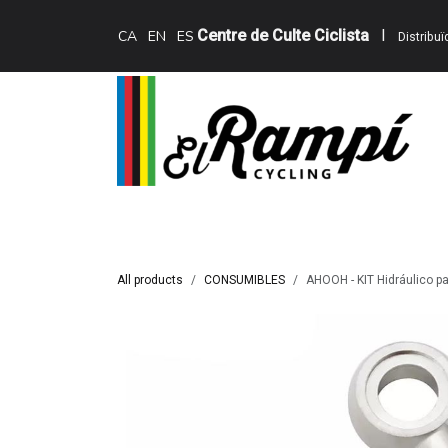
Skip to Content
Centre de Culte Ciclista
I
CA
EN
ES
Distribu
Inici
Teewing Ebikes
Serveis
Catàle
All products
CONSUMIBLES
AHOOH - KIT Hidráulico p