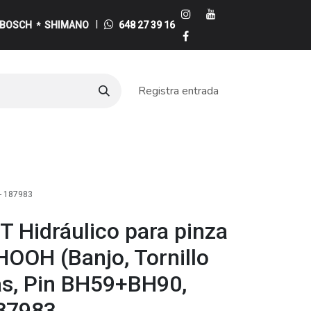
I
BOSCH
SHIMANO
648 27 39 16
*
Registra entrada
e
 - 187983
 Hidráulico para pinza
OOH (Banjo, Tornillo
as, Pin BH59+BH90,
187983