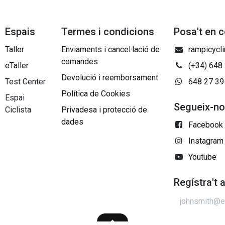
Espais
Termes i condicions
Posa't en 
Taller
Enviaments i cancel·lació de
rampicycl
comandes
eTaller
(+34) 648
Devolució i reemborsament
Test Center
648 27 39
Política de Cookies
Espai
Segueix-n
Ciclista
Privadesa i protecció de
dades
Facebook
Instagram
Youtube
Regístra't 