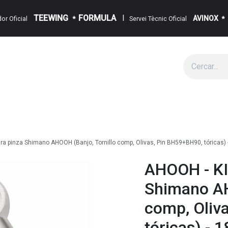
TEEWING
FORMULA
I
AVINOX
ïdor Oficial
*
Servei Tècnic Oficial
*
g
Cita
Esdeveniments
Sobre Nosaltres
Notícies
Contact
ara pinza Shimano AHOOH (Banjo, Tornillo comp, Olivas, Pin BH59+BH90, tóricas)
AHOOH - KIT
Shimano AH
comp, Oliv
tóricas) - 