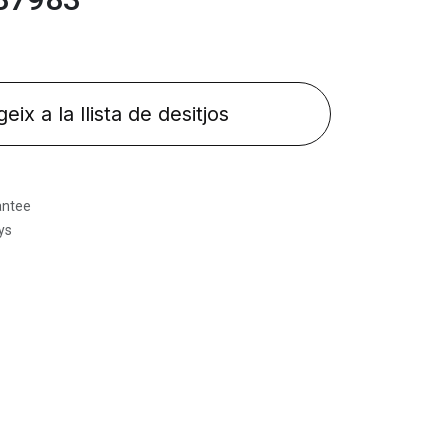
eix a la llista de desitjos
antee
ys