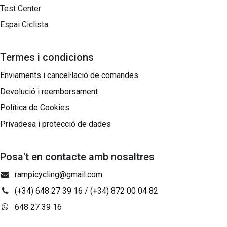
Test Center
Espai Ciclista
Termes i condicions
Enviaments i cancel·lació de comandes
Devolució i reemborsament
Política de Cookies
Privadesa i protecció de dades
Posa't en contacte amb nosaltres
rampicycling@gmail.com
(+34) 648 27 39 16
/
(+34) 872 00 04 82
648 27 39 16