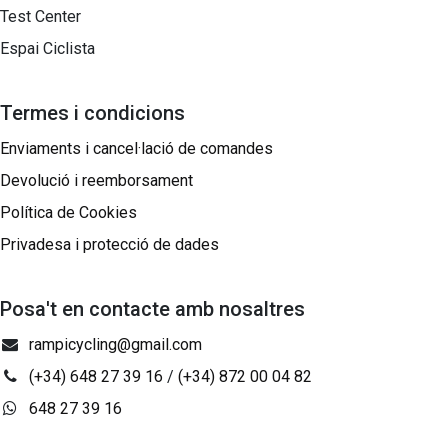
Test Center
Espai Ciclista
Termes i condicions
Enviaments i cancel·lació de comandes
Devolució i reemborsament
Política de Cookies
Privadesa i protecció de dades
Posa't en contacte amb nosaltres
rampicycling@gmail.com
(+34) 648 27 39 16
/
(+34) 872 00 04 82
648 27 39 16