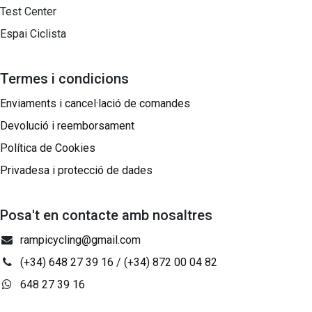
Test Center
Espai Ciclista
Termes i condicions
Enviaments i cancel·lació de comandes
Devolució i reemborsament
Política de Cookies
Privadesa i protecció de dades
Posa't en contacte amb nosaltres
rampicycling@gmail.com
(+34) 648 27 39 16
/
(+34) 872 00 04 82
648 27 39 16