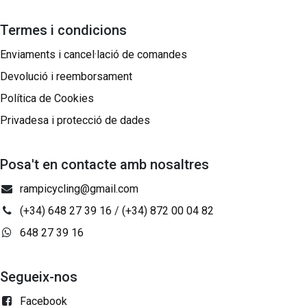
Termes i condicions
Enviaments i cancel·lació de comandes
Devolució i reemborsament
Política de Cookies
Privadesa i protecció de dades
Posa't en contacte amb nosaltres
rampicycling@gmail.com
(+34) 648 27 39 16
/
(+34) 872 00 04 82
648 27 39 16
Segueix-nos
Facebook