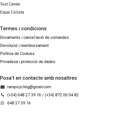
Test Center
Espai Ciclista
Termes i condicions
Enviaments i cancel·lació de comandes
Devolució i reemborsament
Política de Cookies
Privadesa i protecció de dades
Posa't en contacte amb nosaltres
rampicycling@gmail.com
(+34) 648 27 39 16
/
(+34) 872 00 04 82
648 27 39 16