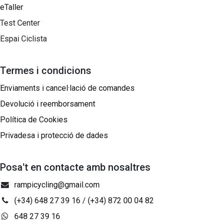
eTaller
Test Center
Espai Ciclista
Termes i condicions
Enviaments i cancel·lació de comandes
Devolució i reemborsament
Política de Cookies
Privadesa i protecció de dades
Posa't en contacte amb nosaltres
rampicycling@gmail.com
(+34) 648 27 39 16
/
(+34) 872 00 04 82
648 27 39 16