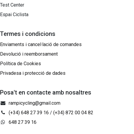
Test Center
Espai Ciclista
Termes i condicions
Enviaments i cancel·lació de comandes
Devolució i reemborsament
Política de Cookies
Privadesa i protecció de dades
Posa't en contacte amb nosaltres
rampicycling@gmail.com
(+34) 648 27 39 16
/
(+34) 872 00 04 82
648 27 39 16