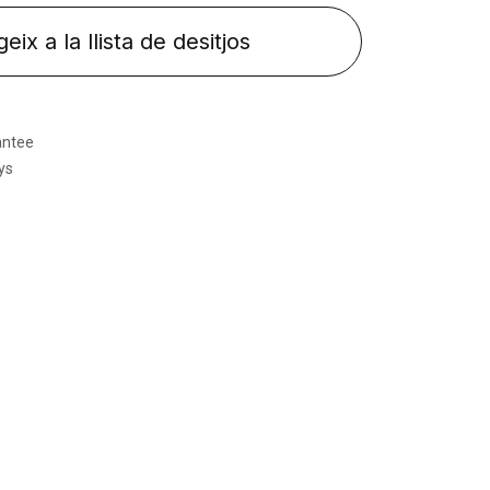
eix a la llista de desitjos
antee
ys