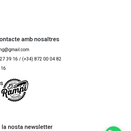
contacte amb nosaltres
ing@gmail.com
 27 39 16
/
(+34) 872 00 04 82
 16
os
a la nosta newsletter