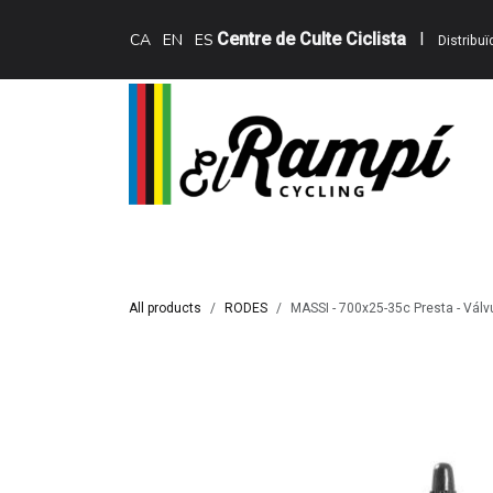
Skip to Content
Centre de Culte Ciclista
I
CA
EN
ES
Distribu
Inici
Teewing Ebikes
Serveis
Catàle
All products
RODES
MASSI - 700x25-35c Presta - Vál