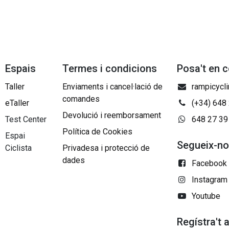
Espais
Termes i condicions
Posa't en 
Taller
Enviaments i cancel·lació de
rampicycl
comandes
eTaller
(+34) 648
Devolució i reemborsament
Test Center
648 27 39
Política de Cookies
Espai
Segueix-n
Ciclista
Privadesa i protecció de
dades
Facebook
Instagram
Youtube
Regístra't 