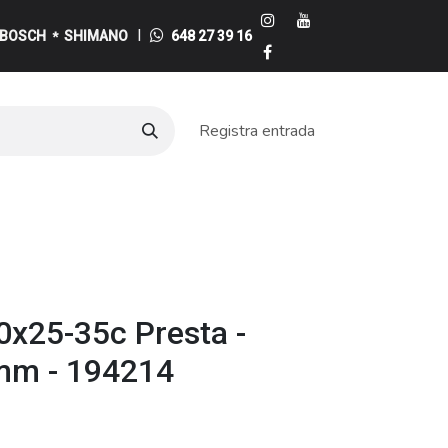
I
BOSCH
SHIMANO
648 27 39 16
*
Registra entrada
e
0x25-35c Presta -
mm - 194214