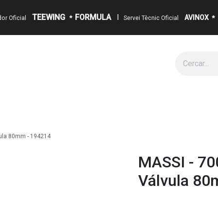
TEEWING
FORMULA
I
AVINOX
ïdor Oficial
*
Servei Tècnic Oficial
*
g
Cita
Esdeveniments
Sobre Nosaltres
Notícies
Contact
vula 80mm - 194214
MASSI - 70
Válvula 80