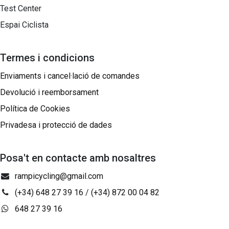
Test Center
Espai Ciclista
Termes i condicions
Enviaments i cancel·lació de comandes
Devolució i reemborsament
Política de Cookies
Privadesa i protecció de dades
Posa't en contacte amb nosaltres
rampicycling@gmail.com
(+34) 648 27 39 16
/
(+34) 872 00 04 82
648 27 39 16