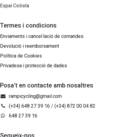
Espai Ciclista
Termes i condicions
Enviaments i cancel·lació de comandes
Devolució i reemborsament
Política de Cookies
Privadesa i protecció de dades
Posa't en contacte amb nosaltres
rampicycling@gmail.com
(+34) 648 27 39 16
/
(+34) 872 00 04 82
648 27 39 16
Segueix-nos