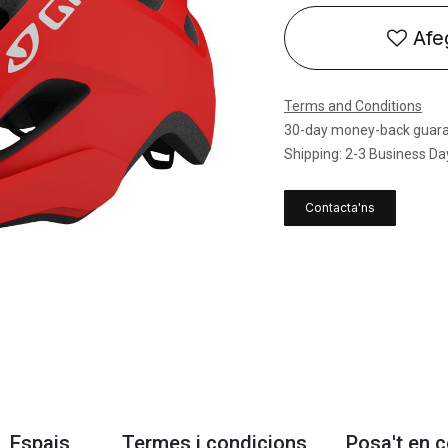
Afeg
Terms and Conditions
30-day money-back guar
Shipping: 2-3 Business Da
Contacta'ns
Espais
Termes i condicions
Posa't en 