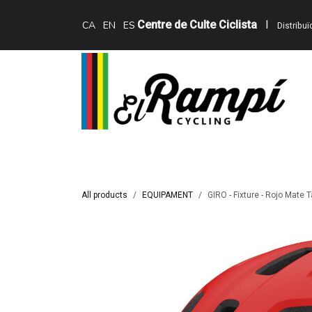
Skip to Content
Centre de Culte Ciclista
I
CA
EN
ES
Distribu
Inici
Teewing Ebikes
Serveis
Catàle
All products
EQUIPAMENT
GIRO - Fixture - Rojo Mate 