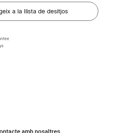
eix a la llista de desitjos
antee
ys
contacte amb nosaltres