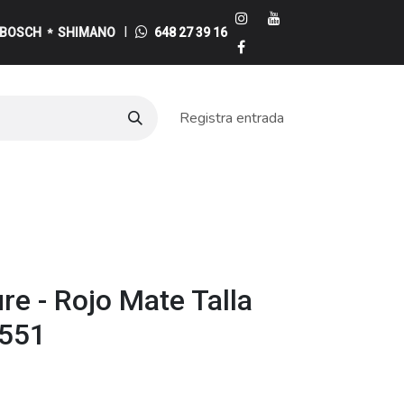
I
BOSCH
SHIMANO
648 27 39 16
*
Registra entrada
e
ure - Rojo Mate Talla
7551