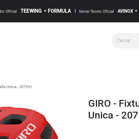
TEEWING
FORMULA
I
AVINOX
ïdor Oficial
*
Servei Tècnic Oficial
*
g
Cita
Esdeveniments
Sobre Nosaltres
Notícies
Contact
Talla Unica - 207551
GIRO - Fixt
Unica - 20