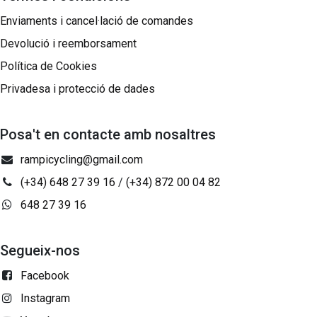
Enviaments i cancel·lació de comandes
Devolució i reemborsament
Política de Cookies
Privadesa i protecció de dades
Posa't en contacte amb nosaltres
rampicycling@gmail.com
(+34) 648 27 39 16
/
(+34) 872 00 04 82
648 27 39 16
Segueix-nos
Facebook
Instagram