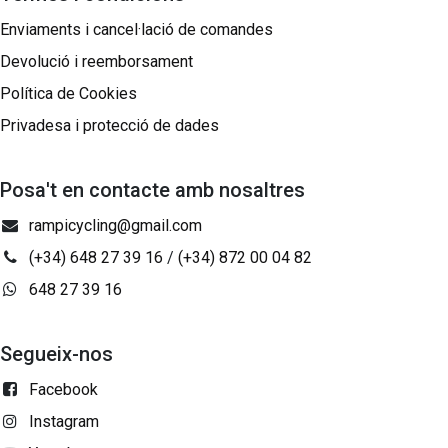
Enviaments i cancel·lació de comandes
Devolució i reemborsament
Política de Cookies
Privadesa i protecció de dades
Posa't en contacte amb nosaltres
rampicycling@gmail.com
(+34) 648 27 39 16
/
(+34) 872 00 04 82
648 27 39 16
Segueix-nos
Facebook
Instagram