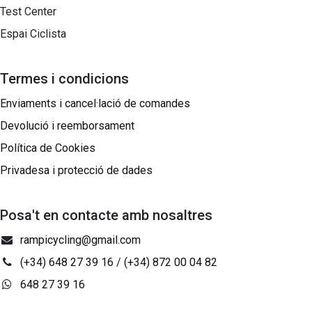
Test Center
Espai Ciclista
Termes i condicions
Enviaments i cancel·lació de comandes
Devolució i reemborsament
Política de Cookies
Privadesa i protecció de dades
Posa't en contacte amb nosaltres
rampicycling@gmail.com
(+34) 648 27 39 16
/
(+34) 872 00 04 82
648 27 39 16