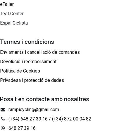
eTaller
Test Center
Espai Ciclista
Termes i condicions
Enviaments i cancel·lació de comandes
Devolució i reemborsament
Política de Cookies
Privadesa i protecció de dades
Posa't en contacte amb nosaltres
rampicycling@gmail.com
(+34) 648 27 39 16
/
(+34) 872 00 04 82
648 27 39 16