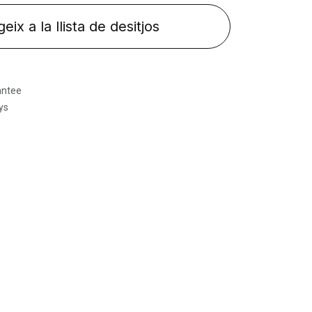
eix a la llista de desitjos
antee
ys