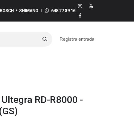
I
BOSCH
SHIMANO
648 27 39 16
*
Registra entrada
e
Ultegra RD-R8000 -
 (GS)