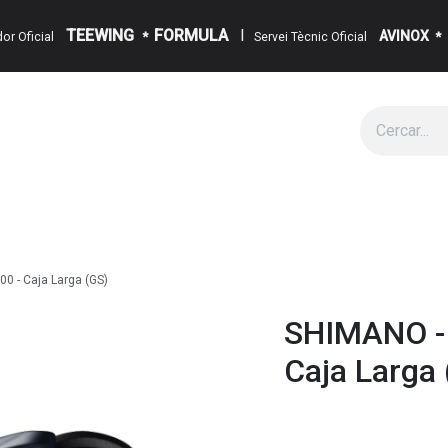
TEEWING
FORMULA
I
AVINOX
ïdor Oficial
*
Servei Tècnic Oficial
*
g
Cita
Esdeveniments
Sobre Nosaltres
Notícies
Contact
0 - Caja Larga (GS)
SHIMANO - 
Caja Larga