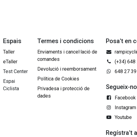
Espais
Termes i condicions
Posa't en 
Taller
Enviaments i cancel·lació de
rampicycl
comandes
eTaller
(+34) 648
Devolució i reemborsament
Test Center
648 27 39
Política de Cookies
Espai
Segueix-n
Ciclista
Privadesa i protecció de
dades
Facebook
Instagram
Youtube
Regístra't 