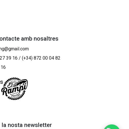
contacte amb nosaltres
ing@gmail.com
 27 39 16
/
(+34) 872 00 04 82
 16
os
a la nosta newsletter