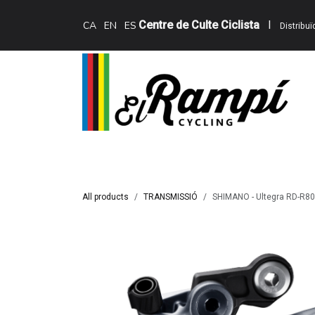
Skip to Content
Centre de Culte Ciclista
I
CA
EN
ES
Distribu
Inici
Teewing Ebikes
Serveis
Catàle
All products
TRANSMISSIÓ
SHIMANO - Ultegra RD-R800