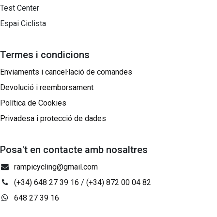
Test Center
Espai Ciclista
Termes i condicions
Enviaments i cancel·lació de comandes
Devolució i reemborsament
Política de Cookies
Privadesa i protecció de dades
Posa't en contacte amb nosaltres
rampicycling@gmail.com
(+34) 648 27 39 16
/
(+34) 872 00 04 82
648 27 39 16