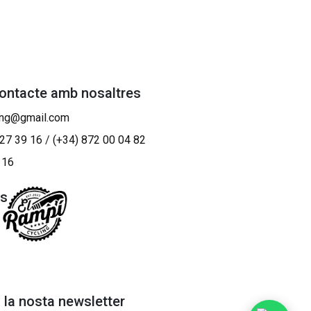
contacte amb nosaltres
ing@gmail.com
 27 39 16
/
(+34) 872 00 04 82
 16
os
a la nosta newsletter