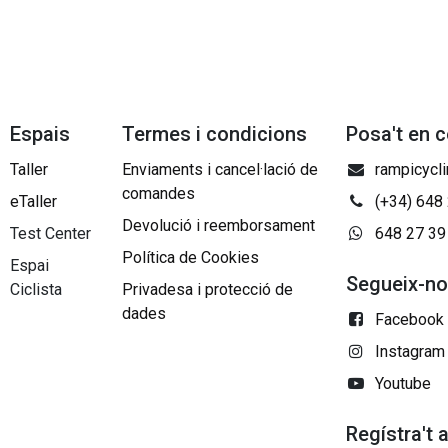
Espais
Termes i condicions
Posa't en 
Taller
Enviaments i cancel·lació de
rampicycl
comandes
eTaller
(+34) 648
Devolució i reemborsament
Test Center
648 27 39
Política de Cookies
Espai
Segueix-n
Ciclista
Privadesa i protecció de
dades
Facebook
Instagram
Youtube
Regístra't 