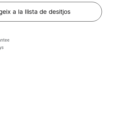
eix a la llista de desitjos
antee
ys