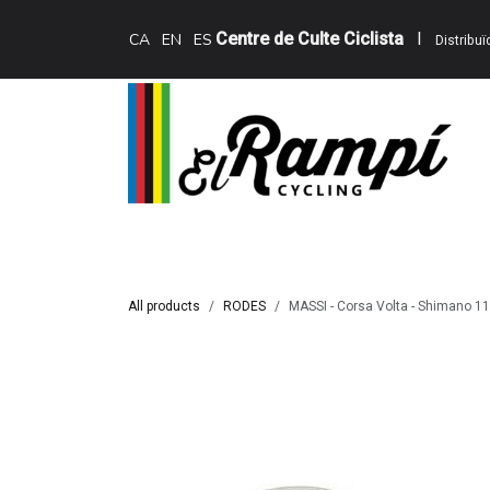
Skip to Content
Centre de Culte Ciclista
I
CA
EN
ES
Distribu
Inici
Teewing Ebikes
Serveis
Catàle
All products
RODES
MASSI - Corsa Volta - Shimano 11