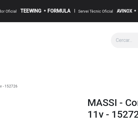
TEEWING
FORMULA
I
AVINOX
ïdor Oficial
*
Servei Tècnic Oficial
*
g
Cita
Esdeveniments
Sobre Nosaltres
Notícies
Contact
v - 152726
MASSI - Co
11v - 1527