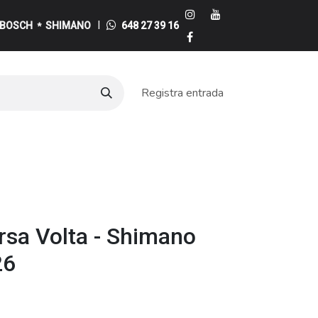
I
BOSCH
SHIMANO
648 27 39 16
*
Registra entrada
e
rsa Volta - Shimano
26