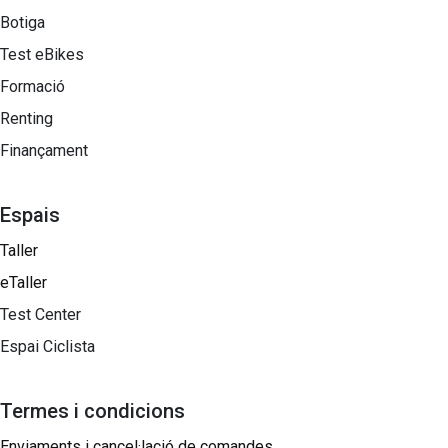
Botiga
Test eBikes
Formació
Renting
Finançament
Espais
Taller
eTaller
Test Center
Espai Ciclista
Termes i condicions
Enviaments i cancel·lació de comandes