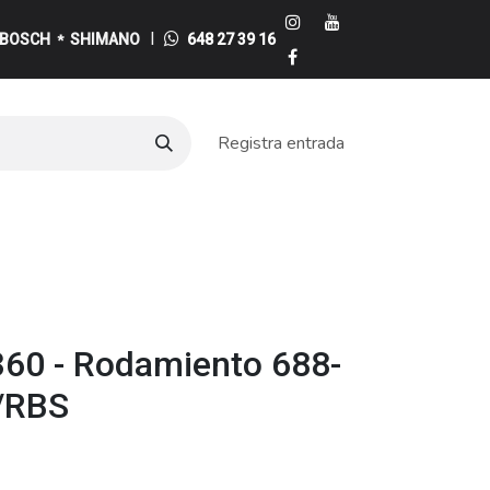
I
BOSCH
SHIMANO
648 27 39 16
*
Registra entrada
e
60 - Rodamiento 688-
/RBS