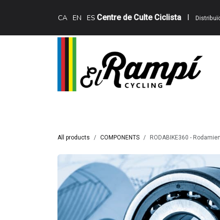
Skip to Content
Centre de Culte Ciclista
I
CA
EN
ES
Distribu
Inici
Teewing Ebikes
Serveis
Catàle
All products
COMPONENTS
RODABIKE360 - Rodamie