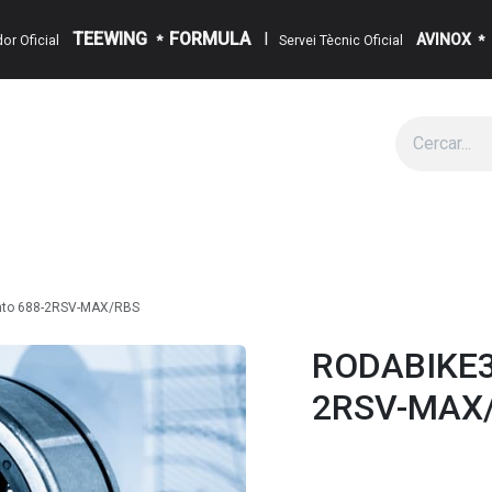
TEEWING
FORMULA
I
AVINOX
ïdor Oficial
*
Servei Tècnic Oficial
*
g
Cita
Esdeveniments
Sobre Nosaltres
Notícies
Contact
nto 688-2RSV-MAX/RBS
RODABIKE3
2RSV-MAX