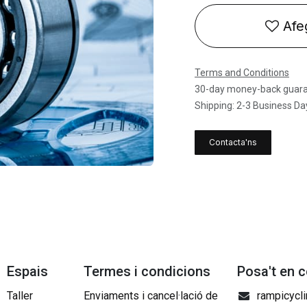
Afeg
Terms and Conditions
30-day money-back guar
Shipping: 2-3 Business Da
Contacta'ns
Espais
Termes i condicions
Posa't en 
Taller
Enviaments i cancel·lació de
rampicycl