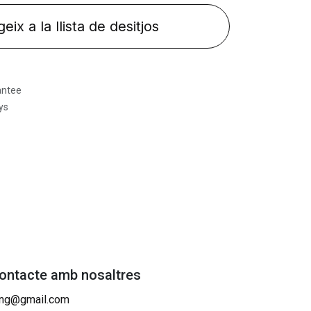
eix a la llista de desitjos
antee
ys
contacte amb nosaltres
ing@gmail.com